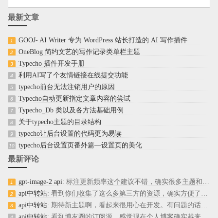
最新文章
GOOJ- AI Writer 专为 WordPress 站长打造的 AI 写作插件
1
OneBlog 简约文艺的写作记录类单栏主题
2
Typecho 插件开发手册
3
利用AI写了个友情链接在线提交功能
4
typecho前台无法注销用户的原因
5
Typecho自动更新指定文章内容的尝试
6
Typecho_Db 类以及各方法基础用例
7
关于typecho主题的目录结构
8
typecho让后台设置的代码更为易读
9
typecho后台设置页番外篇—设置页的美化
10
最新评论
gpt-image-2 api
: 标注更新频率这个建议不错，确实很多主题和插件用着用着就没人维护了...
1
api中转站
: 看到你们收集了这么多第三方的资源，确实方便了不少想折腾博客的人，...
2
api中转站
: 期待新主题啊，看起来很用心在开发。有问题的话我会留言反馈的。
3
api中转站
: 看到博友圈的订阅源，感觉现在个人博客确实越来越少了，能有这么一个...
4