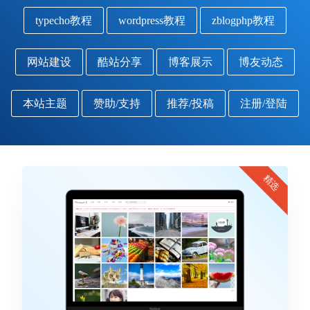
typecho教程
wordpress教程
zblogphp教程
网站建设
酷站分享
博客展示
博友动态
本站主题
赞助/支持
推荐/投稿
注册/登陆
精选